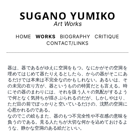
Skip
SUGANO YUMIKO
to
content
Art Works
Primary
HOME
WORKS
BIOGRAPHY
CRITIQUE
Menu
CONTACT/LINKS
器は、器であるがゆえに空洞をもつ。なにかがその空洞を
埋めてはじめて器たりえるとしたら、からの器がそこにあ
るだけでは本来は不完全なのかもしれない。あるいは、そ
の未完の在り方が、器というものの特質だとも言える。時
にその器のまわりには、それを扱う人々の気配がするよう
で何となく気持ちが揺さぶられるのだが、しかしやはり、
ただ目の前でぽっかりと空いているだけの、沈黙の空洞に
心惹かれるのである。
なのでこの絵もまた、器のもつ不完全性や不在感の意味を
負うのである。見る人たちが大切な何かを込めておけるよ
うな、静かな空洞のある絵だといい。