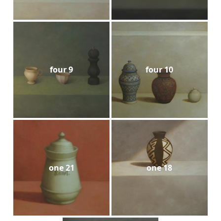
four 9
four 10
one 21
one 18